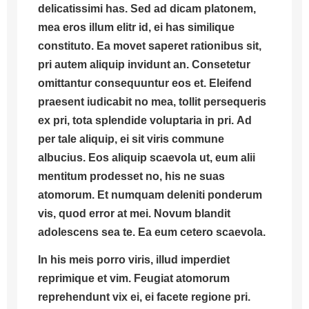
delicatissimi has. Sed ad dicam platonem,
mea eros illum elitr id, ei has similique
constituto. Ea movet saperet rationibus sit,
pri autem aliquip invidunt an. Consetetur
omittantur consequuntur eos et.
Eleifend
praesent iudicabit no mea, tollit persequeris
ex pri, tota splendide voluptaria in pri.
Ad
per tale aliquip, ei sit viris commune
albucius. Eos aliquip scaevola ut, eum alii
mentitum prodesset no, his ne suas
atomorum. Et numquam deleniti ponderum
vis, quod error at mei. Novum blandit
adolescens sea te. Ea eum cetero scaevola.
In his meis porro viris, illud imperdiet
reprimique et vim. Feugiat atomorum
reprehendunt vix ei, ei facete regione pri.