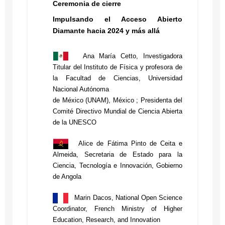
Ceremonia de cierre
Facultad de Ciencias
AmeliCA, Ciencia Abierta
Modera: Por confirmar
Políticas y Sociales,
Impulsando el Acceso Abierto
UAEM
para el Bien Común
Diamante hacia 2024 y más allá
Por confirmar
Auditorio de la Facultad de
Ciencias Políticas y Sociales,
Ana María Cetto, Investigadora
LA Referencia
UAEM
Titular del Instituto de Física y profesora de
Andrea Mora, presidenta de
la Facultad de Ciencias, Universidad
La Referencia, Costa Rica
Nacional Autónoma
de México (UNAM), México ; Presidenta del
Operas
17:10- 18:00
Comité Directivo Mundial de Ciencia Abierta
Pierre Mounier, Co-
PANEL
de la UNESCO
coordinator, OPERAS
“Del Acceso Abierto como
Research Infrastructure
un medio para lograr
Alice de Fátima Pinto de Ceita e
equidad, sostenibilidad e
Almeida, Secretaria de Estado para la
Redalyc
inclusión. Las exclusión
Ciencia, Tecnología e Innovación, Gobierno
Por confirmar
estructural impuesta por el
de Angola
APC”
Latindex
Marin Dacos, National Open Science
Por confirmar
Eurico Wongo
Coordinator, French Ministry of Higher
Gungula, Rector,
Education, Research, and Innovation
Modera: Francisco