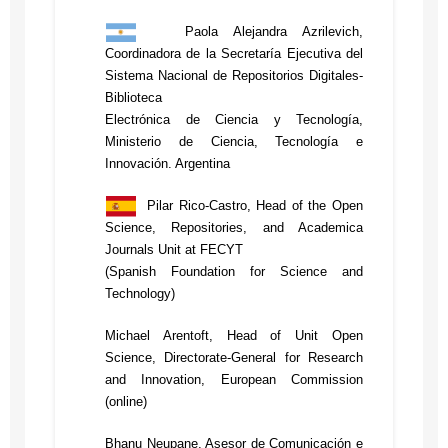
Universidade Óscar Ribas,
Silva Garcés, Coordinador,
Angola
Paola Alejandra Azrilevich,
Red de Investigación de
Coordinadora de la Secretaría Ejecutiva del
Conocimiento, Software y
Saray Córdoba,
Sistema Nacional de Repositorios Digitales-
Hardware Libre, Ecuador.
Investigadora y catedrática
Biblioteca
honoraria de la Universidad
Electrónica de Ciencia y Tecnología,
de Costa Rica, Socia
Auditorio de la Facultad de
Ministerio de Ciencia, Tecnología e
honoraria de Latindex, Costa
Ciencias Políticas y Sociales,
Innovación. Argentina
UAEM
Rica
Pilar Rico-Castro, Head of the Open
Modera: Por confirmar
Science, Repositories, and Academica
Journals Unit at FECYT
12:00 - 12:15
Receso
(Spanish Foundation for Science and
Auditorio de la Facultad de
Technology)
Ciencias Políticas y Sociales,
UAEM
Michael Arentoft, Head of Unit Open
12:15 - 13:00
Science, Directorate-General for Research
PANEL
and Innovation, European Commission
“El ecosistema sin fines de
18:00 - 19:00
(online)
lucro ante la expansión de
Espectáculo
los acuerdos
Bhanu Neupane, Asesor de Comunicación e
cultural:
transformativos”