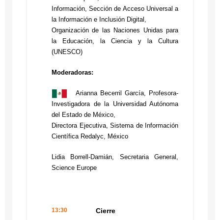
Información, Sección de Acceso Universal a
Presentación del
la Información e Inclusión Digital,
ballet folklórico
Remedios Melero,
Organización de las Naciones Unidas para
mexicano
CSIC, España
la Educación, la Ciencia y la Cultura
Modera: por confirmar
(UNESCO)
Sede: Ágora, Facultad de
Humanidades, Ciudad
Moderadoras:
Universitaria, UAEM
Auditorio de la Facultad de
Ciencias Políticas y Sociales,
Arianna Becerril García, Profesora-
UAEM
Investigadora de la Universidad Autónoma
del Estado de México,
Directora Ejecutiva, Sistema de Información
Científica Redalyc, México
13:00 - 13:30
PANEL
Lidia Borrell-Damián, Secretaria General,
“Los retos de las revistas
Science Europe
diamante ante los diversos
modelos de
sostenibilidad”
13:30
Cierre
María Constanza