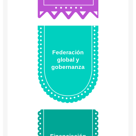
Investigación, UAEM
Auditorio de la Facultad de
Ciencias Políticas y Sociales,
UAEM
Federación
15:50 - 16:20
global y
PANEL
gobernanza
“Las revistas de Acceso
Abierto Diamante ante la
consolidación del modelo
de negocio APC”
Guillermina Díaz
Pérez, Directora Editorial de
la Revista Convergencia,
Universidad Autónoma del
Estado de México, México