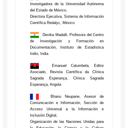
“Repositorios y
(UNAM), México
Investigadora de la Universidad Autónoma
Bibliotecas”
Nebojsa Gacesa,
del Estado de México,
Andrea Mora, presidenta de
Editor, Vojnotehnicki
Moderador: Wilson
Directora Ejecutiva, Sistema de Información
LA Referencia, Costa Rica
glasnik/Military Technical
López López, Pontificia
Científica Redalyc, México
Journal Courier,University of
Universidad Javeriana,
“Derechos de autor y
Defence, Serbia
Colombia
Devika Madalli, Profesora del Centro
políticas”
de Investigación y Formación en
Remedios Melero, Científico
Damaris Varsovia
Documentación, Instituto de Estadística
Auditorio de la Facultad de
Titular, Consejo Superior de
Tejedor de León,
Indio, India
Ciencias Políticas y Sociales,
Investigaciones Científicas,
Coordinadora de Normas de
UAEM
España
Publicación, Vicerrectoría de
Emanuel Catumbela, Editor
Investigación y Postgrado,
Asociado, Revista Cientí­fica da Clí­nica
“Libros abiertos”
Oficina de Publicaciones
Sagrada Esperança, Clínica Sagrada
Maria Fernanda Pampin,
Académicas y Científicas,
Esperança, Angola
16:30 - 17:10
Directora de Publicaciones
Panamá
PANEL
CLACSO, Investigadora
Bhanu Neupane, Asesor de
“Los retos de la
Instituto
Claudio Amescua,
Comunicación e Información, Sección de
sostenibilidad de un
de Literatura
Jefe de la Sección Editorial,
Acceso Universal a la Información e
modelo de publicación
Hispanoamericana, Argentina
Instituto de Ciencias de la
Inclusión Digital,
científica sin fines de
Atmósfera y Cambio
Organización de las Naciones Unidas para
lucro”
Modera: Por confirmar
Climático UNAM. México
la Educación, la Ciencia y la Cultura