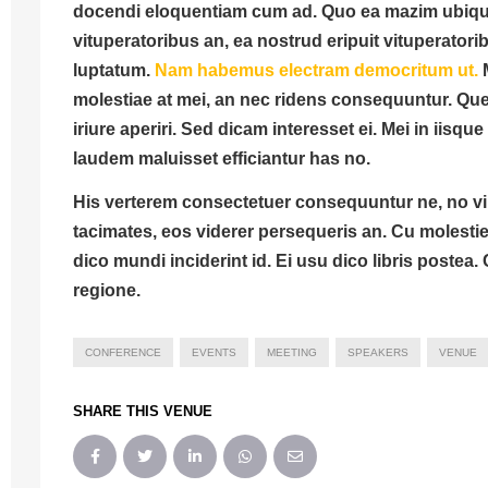
docendi eloquentiam cum ad. Quo ea mazim ubique,
vituperatoribus an, ea nostrud eripuit vituperatori
luptatum.
Nam habemus electram democritum ut.
molestiae at mei, an nec ridens consequuntur. Quem
iriure aperiri. Sed dicam interesset ei. Mei in iis
laudem maluisset efficiantur has no.
His verterem consectetuer consequuntur ne, no v
tacimates, eos viderer persequeris an.
Cu molestie 
dico mundi inciderint id. Ei usu dico libris poste
regione.
CONFERENCE
EVENTS
MEETING
SPEAKERS
VENUE
SHARE THIS VENUE