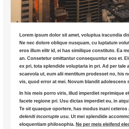
Lorem ipsum dolor sit amet, voluptua iracundia dis
Ne nec dolore oblique nusquam, cu luptatum volut
eros illum elitr id, ei has similique constituto. Ea 
an. Consetetur omittantur consequuntur eos et.
El
ex pri, tota splendide voluptaria in pri.
Ad per tale a
scaevola ut, eum alii mentitum prodesset no, hi
vis, quod error at mei. Novum blandit adolescens 
In his meis porro viris, illud imperdiet reprimique 
facete regione pri. Usu dictas imperdiet eu, in atqui
Te sit quaeque oportere, has modus inani ceteros
deleniti incorrupte usu.
Ut mei splendide accommoda
eloquentiam philosophia.
Ne per meis eleifend ele