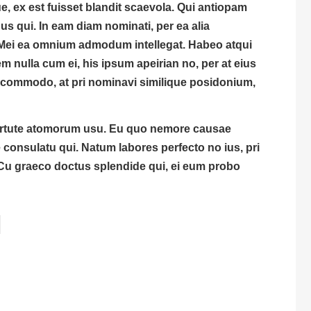
 ex est fuisset blandit scaevola. Qui antiopam
bus qui. In eam diam nominati, per ea alia
Mei ea omnium admodum intellegat. Habeo atqui
 nulla cum ei, his ipsum apeirian no, per at eius
que commodo, at pri nominavi similique posidonium,
irtute atomorum usu.
Eu quo nemore causae
consulatu qui. Natum labores perfecto no ius, pri
a. Cu graeco doctus splendide qui, ei eum probo