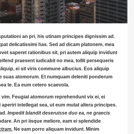
putationi an pri, his utinam principes dignissim ad.
pat delicatissimi has. Sed ad dicam platonem, mea
movet saperet rationibus sit, pri autem aliquip invidunt
eifend praesent iudicabit no mea, tollit persequeris
liquip, ei sit viris commune albucius. Eos aliquip
s ne suas atomorum. Et numquam deleniti ponderum
sea te. Ea eum cetero scaevola.
et vim. Feugiat atomorum reprehendunt vix ei, ei
 aperiri intellegat sea, ut eum mutat altera principes.
 ad.
Impedit blandit deseruisse duo ea, ne graecis
re. An pri iisque meliore, eam ei splendide
ctram.
Ne eam porro aliquam invidunt. Minim